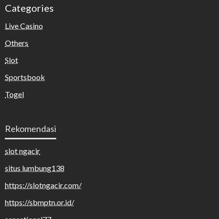
Categories
Live Casino
Others
Slot
Sportsbook
Togel
Rekomendasi
slot ngacir
situs lumbung138
https://slotngacir.com/
https://sbmptn.or.id/