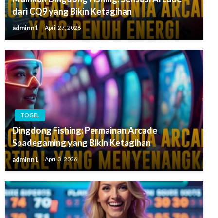
dari CQ9 yang Bikin Ketagihan
adminn1
April 27, 2026
TOGEL
Dingdong Fishing: Permainan Arcade
Spadegaming yang Bikin Ketagihan
adminn1
April 3, 2026