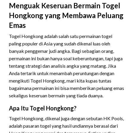
Menguak Keseruan Bermain Togel
Hongkong yang Membawa Peluang
Emas
Togel Hongkong adalah salah satu permainan togel
paling populer di Asia yang sudah dikenal luas oleh
banyak penggemar judi angka. Bagi sebagian orang,
permainan ini bukan hanya soal keberuntungan, tapi juga
tentang strategi dan analisis angka yang matang. Jika
Anda tertarik untuk menambah peruntungan dengan
mengikuti Togel Hongkong, mari kita kupas tuntas
bagaimana permainan ini bisa memberikan peluang emas
sekaligus keseruan bermain yang tiada duanya.
Apa Itu Togel Hongkong?
Togel Hongkong, dikenal juga dengan sebutan HK Pools,
adalah pasaran togel yang hasil undiannya berasal dari