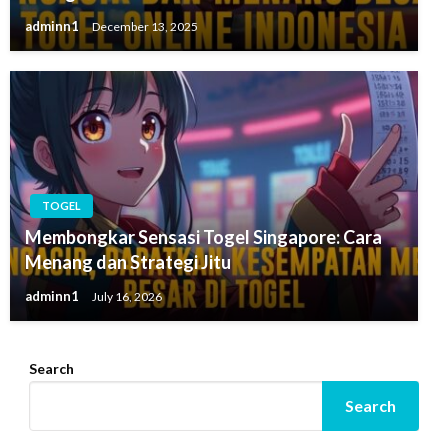
adminn1
December 13, 2025
TOGEL
Membongkar Sensasi Togel Singapore: Cara
Menang dan Strategi Jitu
adminn1
July 16, 2026
Search
Search