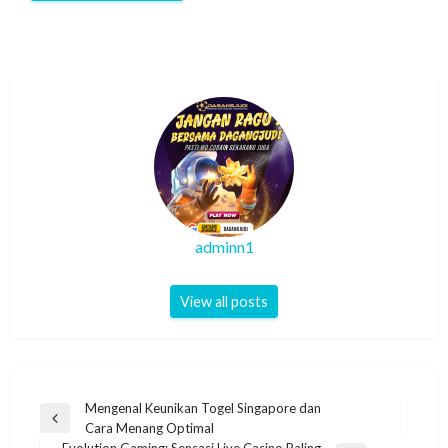
adminn1
View all posts
Post
Mengenal Keunikan Togel Singapore dan
Previous
Cara Menang Optimal
navigation
Post