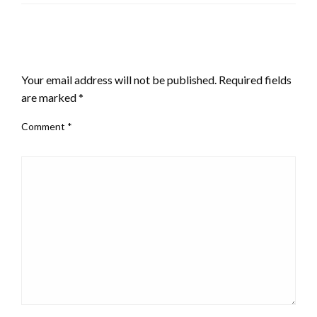
LEAVE A RESPONSE
Your email address will not be published.
Required fields
are marked
*
Comment
*