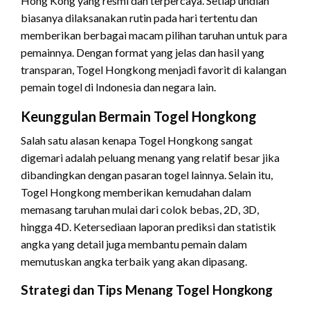
Hong Kong yang resmi dan terpercaya. Setiap undian
biasanya dilaksanakan rutin pada hari tertentu dan
memberikan berbagai macam pilihan taruhan untuk para
pemainnya. Dengan format yang jelas dan hasil yang
transparan, Togel Hongkong menjadi favorit di kalangan
pemain togel di Indonesia dan negara lain.
Keunggulan Bermain Togel Hongkong
Salah satu alasan kenapa Togel Hongkong sangat
digemari adalah peluang menang yang relatif besar jika
dibandingkan dengan pasaran togel lainnya. Selain itu,
Togel Hongkong memberikan kemudahan dalam
memasang taruhan mulai dari colok bebas, 2D, 3D,
hingga 4D. Ketersediaan laporan prediksi dan statistik
angka yang detail juga membantu pemain dalam
memutuskan angka terbaik yang akan dipasang.
Strategi dan Tips Menang Togel Hongkong