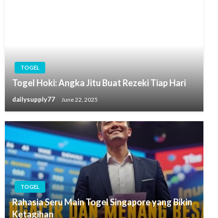
TOGEL
Togel Hoki: Angka Jitu Buat Rezeki Tiap Hari
dailysupply77
June 22, 2025
TOGEL
Rahasia Seru Main Togel Singapore yang Bikin
Ketagihan