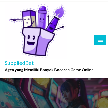
Skip
to
content
SuppliedBet
Agen yang Memiliki Banyak Bocoran Game Online