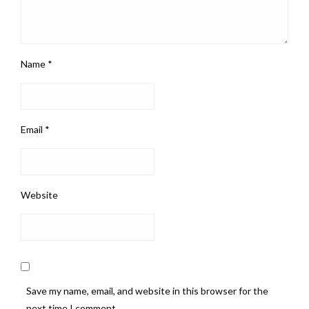
Name
*
Email
*
Website
Save my name, email, and website in this browser for the
next time I comment.