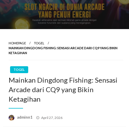
HOMEPAGE
TOGEL
MAINKAN DINGDONG FISHING: SENSASI ARCADE DARI CQ9 YANG BIKIN
KETAGIHAN
TOGEL
Mainkan Dingdong Fishing: Sensasi
Arcade dari CQ9 yang Bikin
Ketagihan
Posted
adminn1
April 27, 2026
on