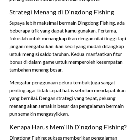
Strategi Menang di Dingdong Fishing
Supaya lebih maksimal bermain Dingdong Fishing, ada
beberapa trik yang dapat kamu gunakan. Pertama,
fokuslah untuk menangkap ikan dengan nilai tinggi tapi
jangan mengabaikan ikan kecil yang mudah ditangkap
untuk mengisi saldo taruhan. Kedua, manfaatkan fitur
bonus di dalam game untuk memperoleh kesempatan
tambahan menang besar.
Mengatur penggunaan peluru tembak juga sangat
penting agar tidak cepat habis sebelum mendapat ikan
yang bernilai. Dengan strategi yang tepat, peluang
menang akan semakin besar dan pengalaman bermain
pun semakin mengasyikkan.
Kenapa Harus Memilih Dingdong Fishing?
Dingdong Fishing sukses memberikan pengalaman