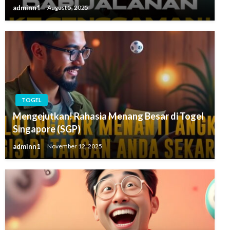
adminn1
August 5, 2025
TOGEL
Mengejutkan! Rahasia Menang Besar di Togel
Singapore (SGP)
adminn1
November 12, 2025