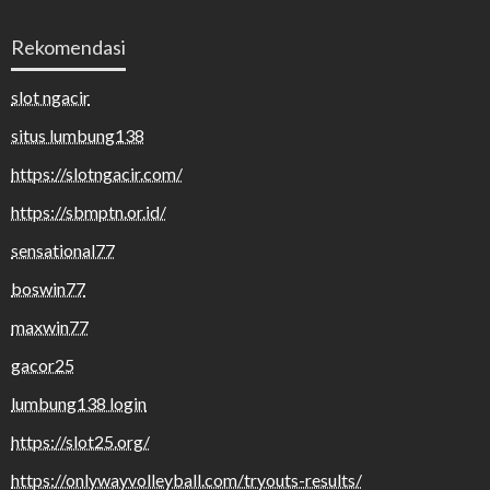
Rekomendasi
slot ngacir
situs lumbung138
https://slotngacir.com/
https://sbmptn.or.id/
sensational77
boswin77
maxwin77
gacor25
lumbung138 login
https://slot25.org/
https://onlywayvolleyball.com/tryouts-results/