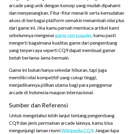
arcade yang unik dengan konsep yang mudah dipahami
dan menyenangkan. Fitur-fitur menarik serta kemudahan
akses di berbagai platform semakin menambah nilai plus
dari game ini. Jika kamu pernah membaca artikel kami
sebelumnya mengenai
game slot populer
, kamu pasti
mengerti bagaimana kualitas game dari pengembang
yang terpercaya seperti CQ9 dapat membuat gamer
betah berlama-lama bermain.
Game ini bukan hanya sekedar hiburan, tapi juga
memiliki nilai kompetitif yang cukup tinggi,
menjadikannya pilihan utama bagi para penggemar
arcade di Indonesia maupun internasional.
Sumber dan Referensi
Untuk mengetahui lebih lanjut tentang pengembang
CQ9 dan jenis permainan arcade lainnya, kamu bisa
mengunjungi laman resmi
Wikipedia CQ9
. Jangan lupa