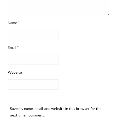
Name
*
Email
*
Website
Save my name, email, and website in this browser for the
next time I comment.