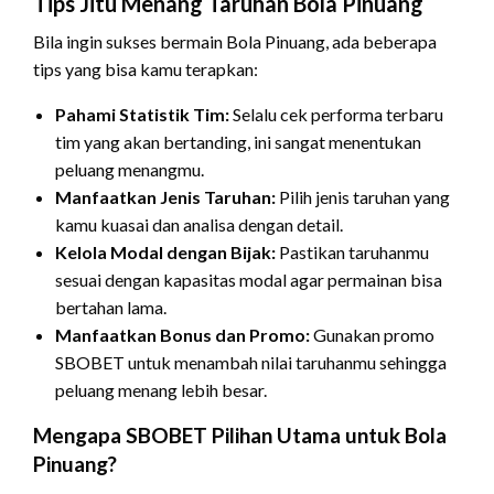
Tips Jitu Menang Taruhan Bola Pinuang
Bila ingin sukses bermain Bola Pinuang, ada beberapa
tips yang bisa kamu terapkan:
Pahami Statistik Tim:
Selalu cek performa terbaru
tim yang akan bertanding, ini sangat menentukan
peluang menangmu.
Manfaatkan Jenis Taruhan:
Pilih jenis taruhan yang
kamu kuasai dan analisa dengan detail.
Kelola Modal dengan Bijak:
Pastikan taruhanmu
sesuai dengan kapasitas modal agar permainan bisa
bertahan lama.
Manfaatkan Bonus dan Promo:
Gunakan promo
SBOBET untuk menambah nilai taruhanmu sehingga
peluang menang lebih besar.
Mengapa SBOBET Pilihan Utama untuk Bola
Pinuang?