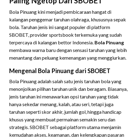
Paling Ngetop Dari SBOBET
Bola Pinuang kini menjadi pembicaraan hangat di
kalangan penggemar taruhan olahraga, khususnya sepak
bola. Taruhan jenis ini sangat populer di platform
SBOBET, provider sportsbook terkemuka yang sudah
terpercaya di kalangan bettor Indonesia.
Bola Pinuang
membawa warna baru dengan sensasi taruhan yang lebih
menantang dan peluang kemenangan yang menggiurkan.
Mengenal Bola Pinuang dari SBOBET
Bola Pinuang adalah salah satu jenis taruhan bola yang
menonjolkan pilihan taruhan unik dan beragam. Biasanya,
jenis taruhan ini menawarkan opsi taruhan yang tidak
hanya sekedar menang, kalah, atau seri, tetapi juga
taruhan seperti skor akhir, jumlah gol, hingga handicap
khusus yang membuat permainan semakin seru dan
strategis. SBOBET sebagai platform utama menjamin
kemudahan akses, keamanan, dan kelengkapan pasaran