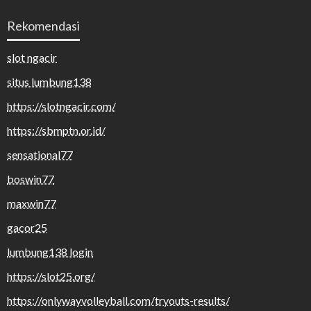
Rekomendasi
slot ngacir
situs lumbung138
https://slotngacir.com/
https://sbmptn.or.id/
sensational77
boswin77
maxwin77
gacor25
lumbung138 login
https://slot25.org/
https://onlywayvolleyball.com/tryouts-results/