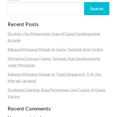
Search
Recent Posts
Strategi Jitu Menembak Ikan di Game Spadegaming
Arcade
Rahasia Menang Mudah di Game Tembak Ikan Online
Mengenal Sensasi Game Tembak Ikan Spadegaming
yang Memukau
Rahasia Menang Mudah di Togel Singapore: Trik Jitu
Meraih Jackpot
Evolution Gaming: Raja Permainan Live Casino di Dunia
Kasino
Recent Comments