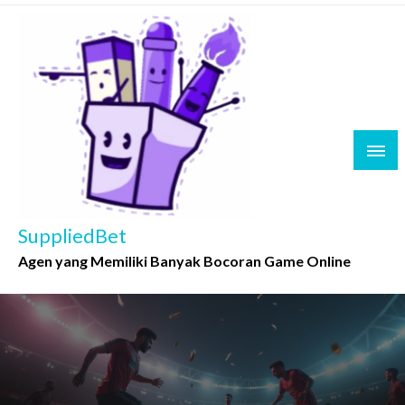
Skip
to
content
SuppliedBet
Agen yang Memiliki Banyak Bocoran Game Online