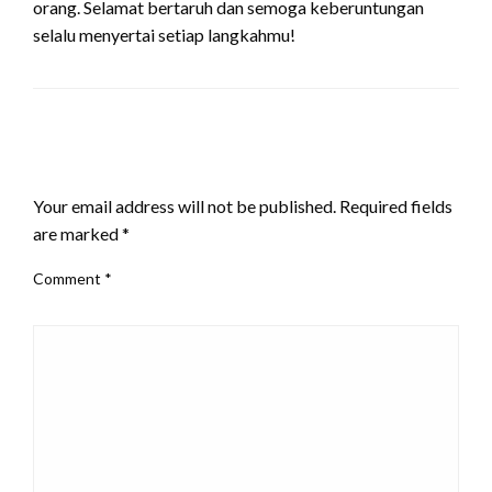
orang. Selamat bertaruh dan semoga keberuntungan
selalu menyertai setiap langkahmu!
LEAVE A RESPONSE
Your email address will not be published.
Required fields
are marked
*
Comment
*