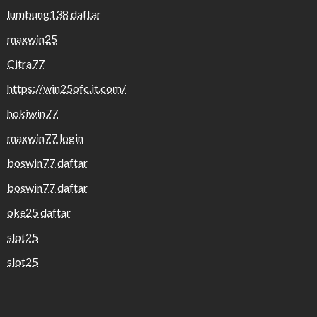
lumbung138 daftar
maxwin25
Citra77
https://win25ofc.it.com/
hokiwin77
maxwin77 login
boswin77 daftar
boswin77 daftar
oke25 daftar
slot25
slot25