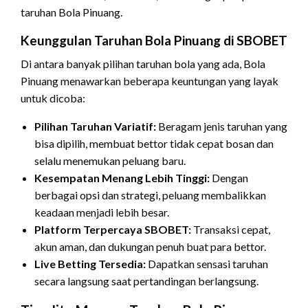
taruhan Bola Pinuang.
Keunggulan Taruhan Bola Pinuang di SBOBET
Di antara banyak pilihan taruhan bola yang ada, Bola
Pinuang menawarkan beberapa keuntungan yang layak
untuk dicoba:
Pilihan Taruhan Variatif:
Beragam jenis taruhan yang
bisa dipilih, membuat bettor tidak cepat bosan dan
selalu menemukan peluang baru.
Kesempatan Menang Lebih Tinggi:
Dengan
berbagai opsi dan strategi, peluang membalikkan
keadaan menjadi lebih besar.
Platform Terpercaya SBOBET:
Transaksi cepat,
akun aman, dan dukungan penuh buat para bettor.
Live Betting Tersedia:
Dapatkan sensasi taruhan
secara langsung saat pertandingan berlangsung.