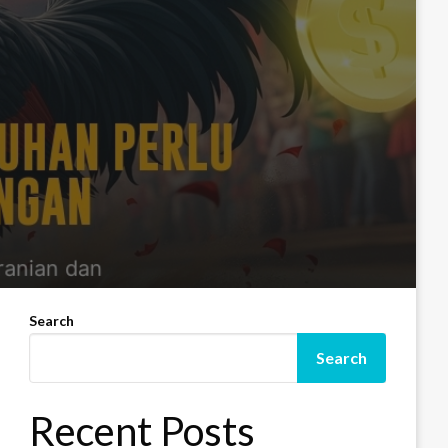
Search
Search
Recent Posts