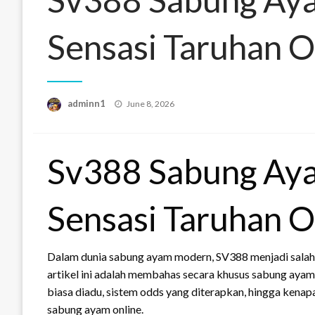
Sensasi Taruhan O
Posted
adminn1
June 8, 2026
on
Sv388 Sabung Ayam
Sensasi Taruhan O
Dalam dunia sabung ayam modern, SV388 menjadi salah s
artikel ini adalah membahas secara khusus sabung ayam 
biasa diadu, sistem odds yang diterapkan, hingga kena
sabung ayam online.