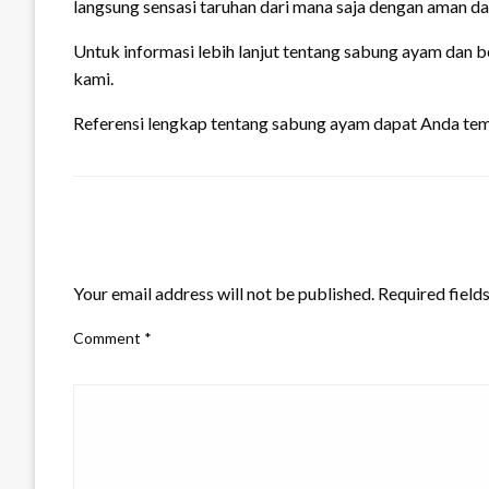
langsung sensasi taruhan dari mana saja dengan aman d
Untuk informasi lebih lanjut tentang sabung ayam dan b
kami.
Referensi lengkap tentang sabung ayam dapat Anda tem
LEAVE A RESPONSE
Your email address will not be published.
Required field
Comment
*